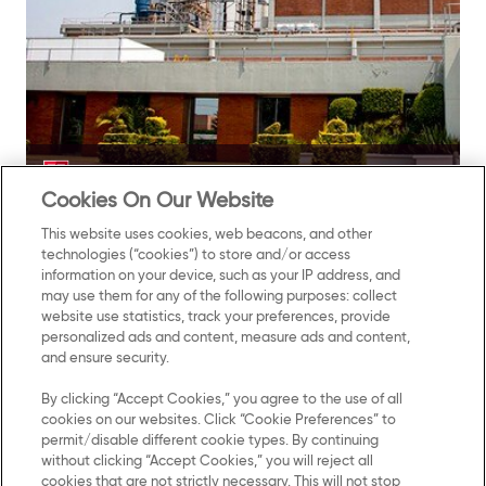
muy importante para Kellogg's®,
El mercado de Latinoamérica es
Kellogg's®: Más de 100 años de liderazgo
Cookies On Our Website
This website uses cookies, web beacons, and other
technologies (“cookies”) to store and/or access
information on your device, such as your IP address, and
may use them for any of the following purposes: collect
website use statistics, track your preferences, provide
personalized ads and content, measure ads and content,
and ensure security.
By clicking “Accept Cookies,” you agree to the use of all
cookies on our websites. Click “Cookie Preferences” to
Términos y
Contacto
permit/disable different cookie types. By continuing
condiciones
without clicking “Accept Cookies,” you will reject all
cookies that are not strictly necessary. This will not stop