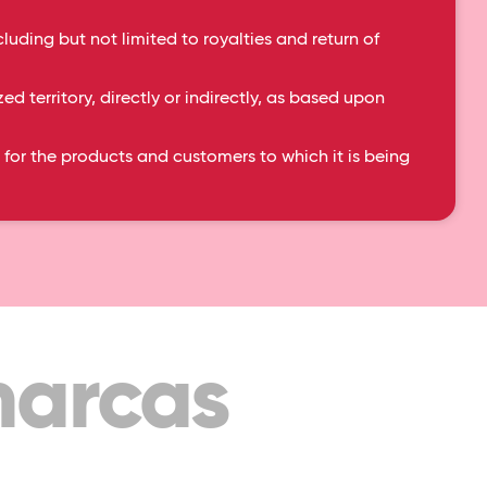
uding but not limited to royalties and return of
 es esencial para nosotros, por eso trabajamos
a de producción sea responsable desde el
d territory, directly or indirectly, as based upon
for the products and customers to which it is being
marcas