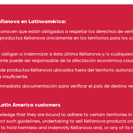
ellanova en Latinoamérica:
conocen que están obligados a respetar los derechos de vent
productos Kellanova únicamente en los territorios para los
 obligan a indemnizar a ésta última Kellanova y/o cualquier
 cliente puede ser responsable de la afectación económica caus
de productos Kellanova ubicados fuera del territorio autoriz
insuficiente.
inmediato documentación para verificar el país de destino rea
 Latin America customers
dge that they are bound to adhere to certain territories in re
Visió
such guidelines, undertaking to sell Kellanova products only
o hold harmless and indemnify Kellanova and, or any of its rel