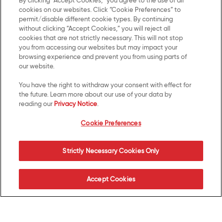
By clicking “Accept Cookies,” you agree to the use of all
cookies on our websites. Click “Cookie Preferences” to
Términos y
Contacto
permit/disable different cookie types. By continuing
condiciones
without clicking “Accept Cookies,” you will reject all
cookies that are not strictly necessary. This will not stop
Aviso de
you from accessing our websites but may impact your
privacidad
browsing experience and prevent you from using parts of
our website.
Trabaja con
nosotros
You have the right to withdraw your consent with effect for
the future. Learn more about our use of your data by
reading our
Privacy Notice
.
Cookie Preferences
Cookie Preferences
Redes Sociales
Mantente en contacto con Kellanova™ a través de
Strictly Necessary Cookies Only
nuestras redes sociales.
Accept Cookies
© 2026 Kellanova™ | COME BIEN