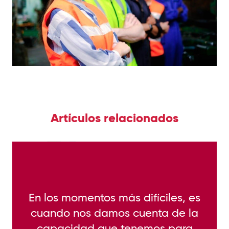
Artículos relacionados
“en familia” seremos más fuertes que antes
sociedad. En KELLOGG® sabemos que juntos
Reconocemos la resiliencia en nuestra
En los momentos más difíciles, es
cuando nos damos cuenta de la
capacidad que tenemos para