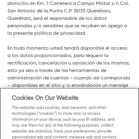
domicilio en Km. 1 Carretera a Campo Militar s/n Col.
San Antonio de la Punta C.P. 76135 Querétaro,
Querétaro, será el responsable de los datos
personales y/o sensibles que se recaben en apego a
la presente política de privacidad.
En todo momento usted tendrá disponible el acceso
a los datos proporcionados, para requerir la
rectificación, cancelación u oposición de los mismos;
esto ya sea a través de las herramientas de
administración de cuentas – cuando así corresponda
– disponibles en el sitio y/o enviándonos un mensaje
electrónico, escrito o por contacto telefónico con la
Cookies On Our Website
siguiente información sobre el titular de los datos (sin
perjuicio de cualquier otro requisito que la Ley
This website uses cookies, web beacons, and other
technologies (“cookies”) to store and/or access
mencionada o sus normas reglamentarias fijen al
information on your device, such as your IP address, and
efecto):
may use them for any of the following purposes: collect
website use statistics, track your preferences, provide
I. El nombre del titular y domicilio u otro medio para
personalized ads and content, measure ads and content,