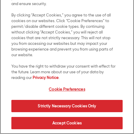
and ensure security.
comunicarle la respuesta a su solicitud;
By clicking “Accept Cookies,” you agree to the use of all
II. Los documentos que acrediten la identidad o, en su
cookies on our websites. Click “Cookie Preferences” to
permit/disable different cookie types. By continuing
caso, la representación legal del titular;
without clicking “Accept Cookies,” you will reject all
cookies that are not strictly necessary. This will not stop
III. La descripción clara y precisa de los datos
you from accessing our websites but may impact your
personales respecto de los que se busca ejercer
browsing experience and prevent you from using parts of
our website.
alguno de los derechos antes mencionados, y
You have the right to withdraw your consent with effect for
IV. Cualquier otro elemento o documento que facilite
the future. Learn more about our use of your data by
la localización de los datos personales.
reading our
Privacy Notice
.
Cookie Preferences
Lo anterior dirigiendo su mensaje al departamento de
Atención al Consumidor de Kellogg Company México,
S. de R.L. de C.V. al domicilio indicado previamente
Strictly Necessary Cookies Only
en éste apartado, o al correo electrónico consumer-
affairs.la@kellogg.com, o al teléfono 5624 2105 del
Accept Cookies
D.F. o Área Metropolitana, o al 01 800 00 5355644 del