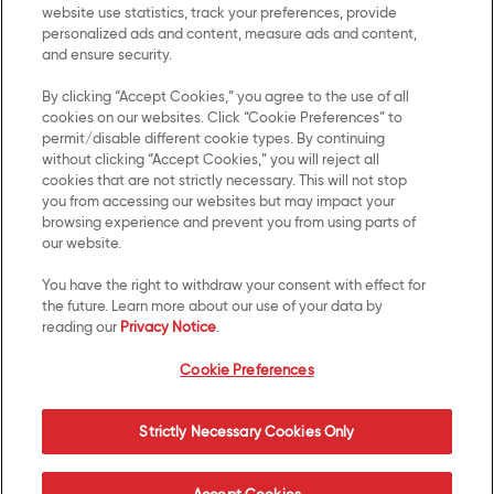
website use statistics, track your preferences, provide
personalized ads and content, measure ads and content,
and ensure security.
By clicking “Accept Cookies,” you agree to the use of all
cookies on our websites. Click “Cookie Preferences” to
Términos y
Contacto
permit/disable different cookie types. By continuing
condiciones
without clicking “Accept Cookies,” you will reject all
cookies that are not strictly necessary. This will not stop
Aviso de
you from accessing our websites but may impact your
privacidad
browsing experience and prevent you from using parts of
our website.
Trabaja con
nosotros
You have the right to withdraw your consent with effect for
the future. Learn more about our use of your data by
reading our
Privacy Notice
.
Cookie Preferences
Cookie Preferences
Redes Sociales
Mantente en contacto con Kellanova™ a través de
Strictly Necessary Cookies Only
nuestras redes sociales.