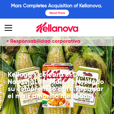
Mars Completes Acquisition of Kellanova.
Read More
« Responsabilidad corporativa
Kellogg’s celebra el Día
Nacional del Maíz, reforzando
su compromiso para impulsar
el maíz amarillo mexicano