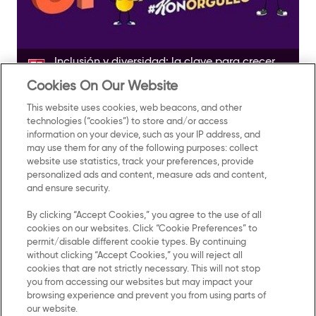
Inclusión y diversidad: la clave para crecer
todos juntos
Cookies On Our Website
This website uses cookies, web beacons, and other
technologies (“cookies”) to store and/or access
information on your device, such as your IP address, and
may use them for any of the following purposes: collect
website use statistics, track your preferences, provide
personalized ads and content, measure ads and content,
and ensure security.
By clicking “Accept Cookies,” you agree to the use of all
cookies on our websites. Click “Cookie Preferences” to
Términos y
Contacto
permit/disable different cookie types. By continuing
condiciones
without clicking “Accept Cookies,” you will reject all
cookies that are not strictly necessary. This will not stop
Aviso de
you from accessing our websites but may impact your
privacidad
browsing experience and prevent you from using parts of
our website.